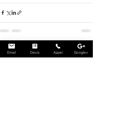
Voir tout
Posts récents
Email
Devis
Appel
Google+