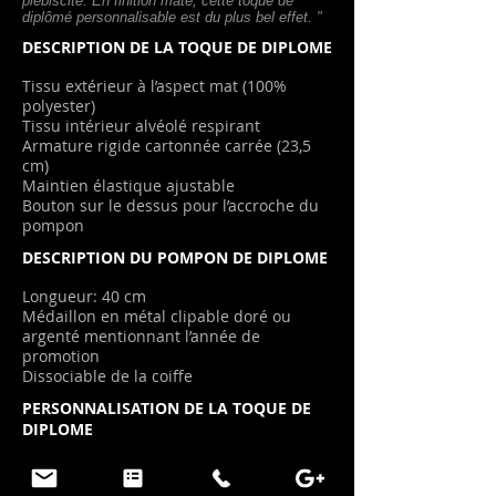
plébiscité. En finition mate, cette toque de
diplômé personnalisable est du plus bel effet. "
DESCRIPTION DE LA TOQUE DE DIPLOME
Tissu extérieur à l’aspect mat (100%
polyester)
Tissu intérieur alvéolé respirant
Armature rigide cartonnée carrée (23,5
cm)
Maintien élastique ajustable
Bouton sur le dessus pour l’accroche du
pom
pon
DESCRIPTION DU POMPON DE DIPLOME
Longueur: 40 cm
Médaillon en métal clipable doré ou
argenté mentionnant l’année de
promotion
Dissociable de la coiffe
PERSONNALISATION DE LA TOQUE DE
DIPLOME
Cette toque est personnalisable.
Personnalisation
logo
de la coiffe de