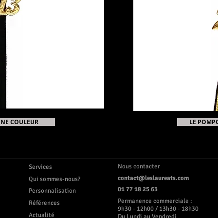
UNE COULEUR
LE POMP
Nous contacter
Services
contact@leslaureats.com
Qui sommes-nous?
01 77 18 25 63
Personnalisation
Permanence commerciale :
Références
9h30 - 12h00 / 13h30 - 18h30
Actualité
Du Lundi au Vendredi