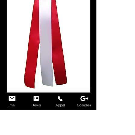
Email
Devis
Appel
Google+
DESCRIPTION
R
ubans en satin de polyester
1 corolle et 3 pendants