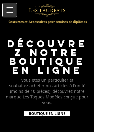
Costumes et Accessoires pour remises de diplômes
découvre
z notre
boutique
en ligne
Vous êtes un particulier et
souhaitez acheter nos articles à l'unité
(moins de 10 pièces), découvrez notre
marque Les Toques Modèles conçue pour
vous.
BOUTIQUE EN LIGNE