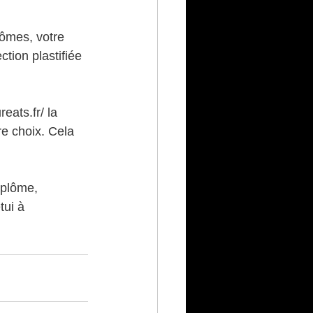
lômes, votre 
tion plastifiée 
ats.fr/ la 
re choix. Cela 
iplôme, 
ui à 