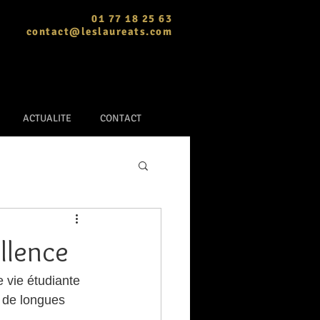
01 77 18 25 63
contact@leslaureats.com
ACTUALITE
CONTACT
llence
 vie étudiante 
t de longues 