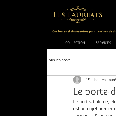
Costumes et Accessoires pour remises de d
COLLECTION
SERVICES
Tous les posts
L'Equipe Les Lauré
Le porte-d
Le porte-diplôme, él
est un objet précieu
années, à l’abri des a